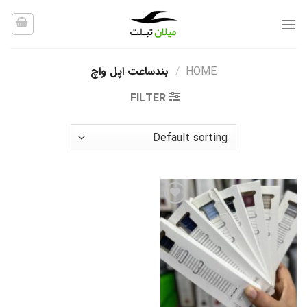
Ski
t
conten
HOME
/
بندساعت اپل واچ
FILTER
افزودن
به
علاقه
مندی
ها