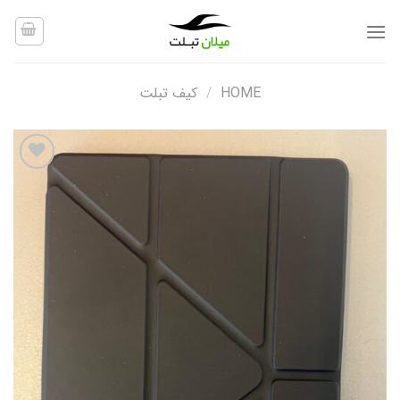
Ski
t
conten
HOME
/
کیف تبلت
افزودن
به
علاقه
مندی
ها