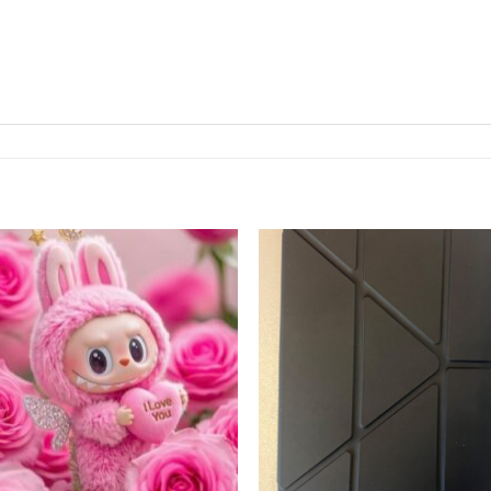
افزودن
اف
به
علاقه
ع
مندی
م
ها