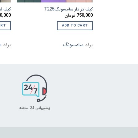
کیف در دار سامسونگT225
کیف اسما
750,000
تومان
0,000
ART
ADD TO CART
برند
سامسونگ
برند
س
پشتیبانی 24 ساعته