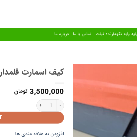
ایه پایه نگهدارنده تبلت
تماس با ما
درباره ما
کیف اسمارت قلمدار سام
افزودن
3,500,000
به
تومان
علاقه
مندی
کیف اسمارت قلمدار سامسونگA11پلاس quantity
ها
T
افزودن به علاقه مندی ها