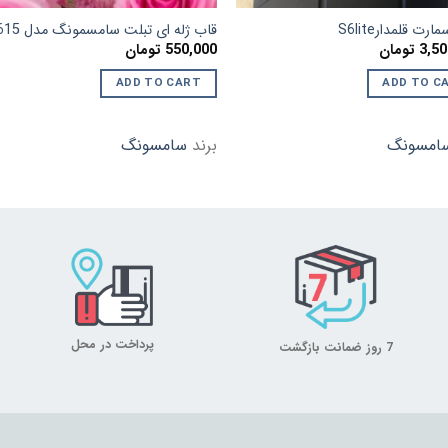
رت قلمدارS6lite
قاب ژله ای تبلت سامسمونگ مدل T615
3,50
تومان
550,000
تومان
ADD TO CART
ADD TO C
امسونگ
برند
سامسونگ
پرداخت در محل
7 روز ضمانت بازگشت