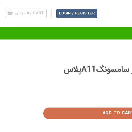
CART /
0
تومان
LOGIN / REGISTER
سونگA11پلاس
ADD TO CAR