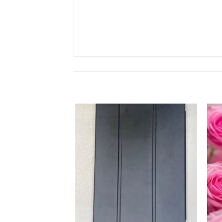
زودن
افزودن
به
به
لاقه
علاقه
ندی
مندی
ها
ها