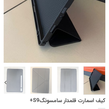
کیف اسمارت قلمدار سامسونگS9+