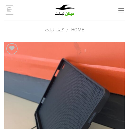
Ski
t
conten
HOME
/
کیف تبلت
افزودن
به
علاقه
مندی
ها