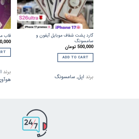
گارد پشت شفاف موبایل آیفون و
قاب مو
سامسونگ
0,000
500,000
تومان
ART
ADD TO CART
برند
ا
برند
اپل
,
سامسونگ
هوآوی