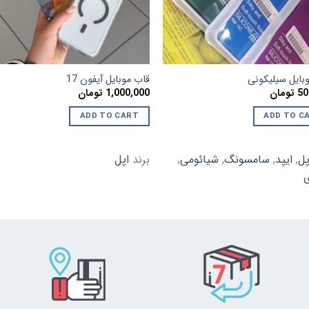
بایل سیلیکونی
قاب موبایل آیفون 17
50
تومان
1,000,000
تومان
ADD TO CART
ADD TO C
پل
,
ایپد
,
سامسونگ
,
شیائومی
,
برند
اپل