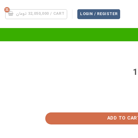
CART /
32,050,000
تومان
LOGIN / REGISTER
ADD TO CAR