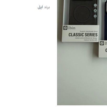
برند
اپل