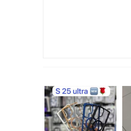
زودن
افزودن
به
به
لاقه
علاقه
ندی
مندی
ها
ها