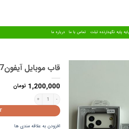
ایه پایه نگهدارنده تبلت
تماس با ما
درباره ما
قاب موبایل آیفون17
افزودن
1,200,000
به
تومان
علاقه
مندی
قاب موبایل آیفون17 quantity
ها
T
افزودن به علاقه مندی ها