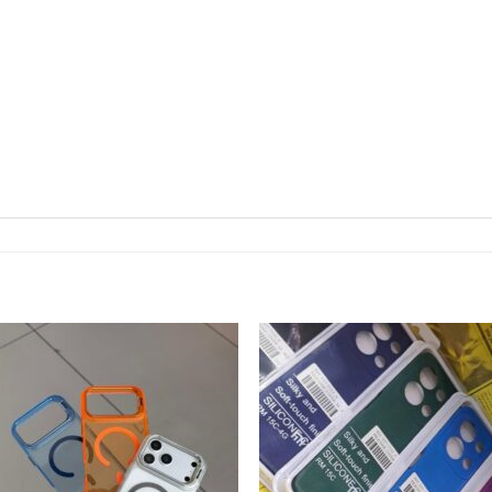
افزودن
اف
به
علاقه
ع
مندی
م
ها