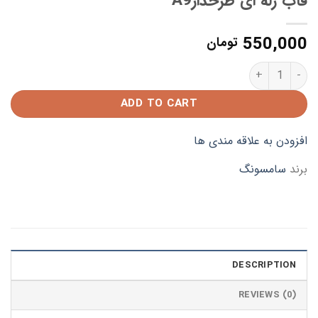
قاب ژله ای طرحدارA9
550,000
تومان
قاب ژله ای طرحدارA9 quantity
ADD TO CART
افزودن به علاقه مندی ها
برند
سامسونگ
DESCRIPTION
REVIEWS (0)