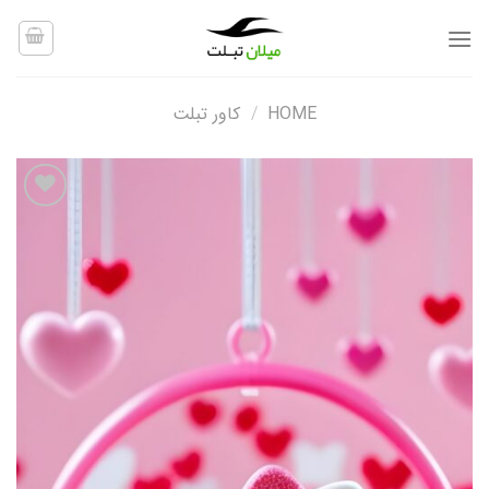
Ski
t
conten
HOME
/
کاور تبلت
افزودن
به
علاقه
مندی
ها