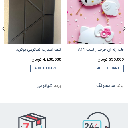
افزودن
افزودن
به
به
علاقه
علاقه
مندی
مندی
ها
ها
قاب ژله ای طرحدار تبلت A11
کیف اسمارت شیائومی پوکوپد
550,000
تومان
4,200,000
تومان
ADD TO CART
ADD TO CART
برند
سامسونگ
برند
شیائومی