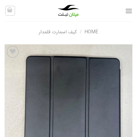
Ski
t
conten
HOME
/
کیف اسمارت قلمدار
افزودن
به
علاقه
مندی
ها