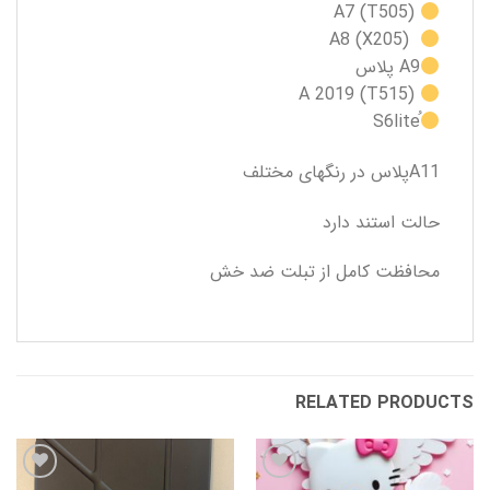
A7 (T505)
A8 (X205)
A9 پلاس
A 2019 (T515)
A11پلاس در رنگهای مختلف
حالت استند دارد
محافظت کامل از تبلت ضد خش
RELATED PRODUCTS