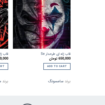
افزودن
به
علاقه
مندی
ها
قاب ژله ای طرحدار Se
قاب ژل
650,000
تومان
0,000
ART
ADD TO CART
برند
سامسونگ
برند
س