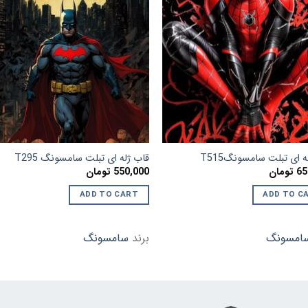
افزودن
اف
به
علاقه
ع
مندی
م
ها
ه ای تبلت سامسونگT515
قاب ژله ای تبلت سامسونگ T295
65
تومان
550,000
تومان
ADD TO CART
ADD TO C
امسونگ
برند
سامسونگ