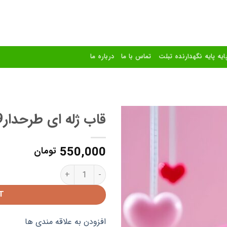
ایه پایه نگهدارنده تبلت
تماس با ما
درباره ما
قاب ژله ای طرحدارA9
افزودن
550,000
به
تومان
علاقه
مندی
قاب ژله ای طرحدارA9 quantity
ها
T
افزودن به علاقه مندی ها