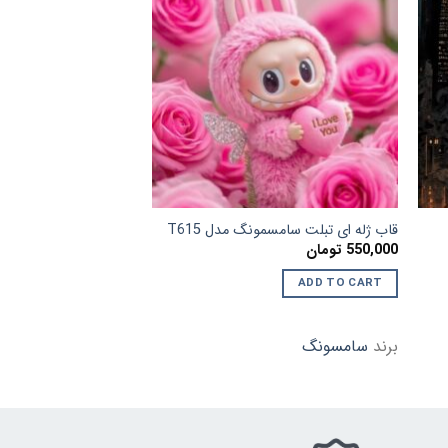
زودن
افزودن
به
به
لاقه
علاقه
ندی
مندی
ها
ها
قاب ژله ای تبلت سامسمونگ مدل T615
قاب ژله ای طرحدار تبلت 11
550,000
تومان
550,000
تومان
ADD TO CART
ADD TO CART
برند
سامسونگ
برند
سامسونگ