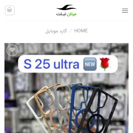
Ski
t
conten
HOME
/
گارد موبایل
افزودن
به
علاقه
مندی
ها