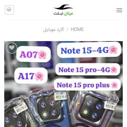
Ski
t
conten
HOME
/
گارد موبایل
افزودن
به
علاقه
مندی
ها