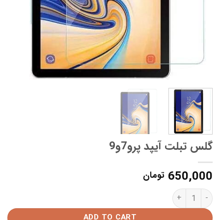
گلس تبلت آیپد پرو7و9
650,000
تومان
گلس تبلت آیپد پرو7و9 quantity
ADD TO CART