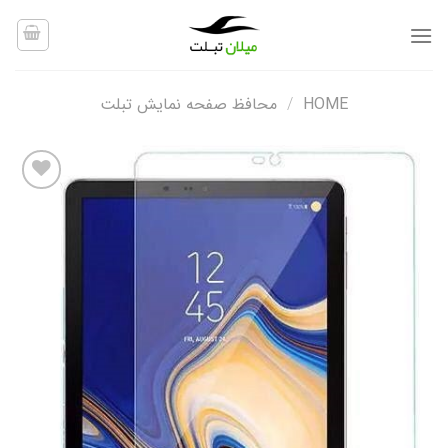
Ski
t
conten
HOME
/
محافظ صفحه نمایش تبلت
افزودن
به
علاقه
مندی
ها