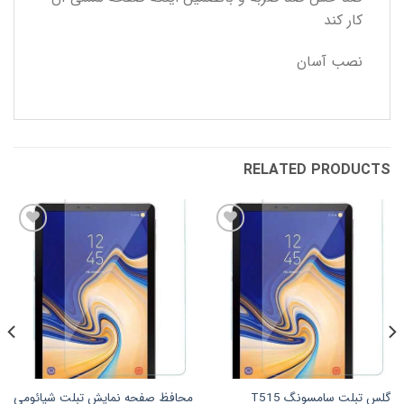
کار کند
نصب آسان
RELATED PRODUCTS
افزودن
افزودن
به
به
علاقه
علاقه
مندی
مندی
ها
ها
محافظ صفحه نمایش تبلت شیائومی
گلس تبلت سامسونگ T515