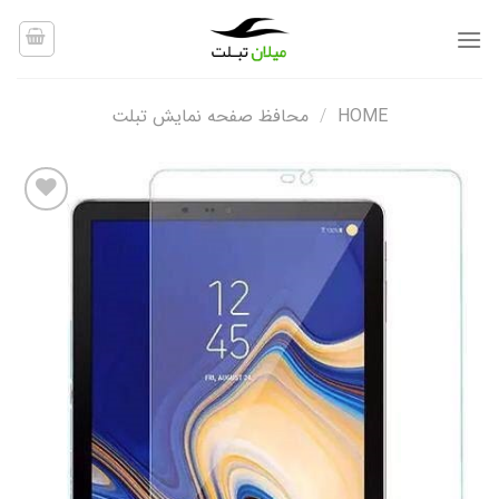
Ski
t
conten
HOME
/
محافظ صفحه نمایش تبلت
افزودن
به
علاقه
مندی
ها