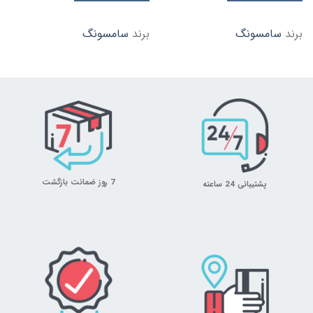
برند
سامسونگ
برند
سامسونگ
7 روز ضمانت بازگشت
پشتیبانی 24 ساعته