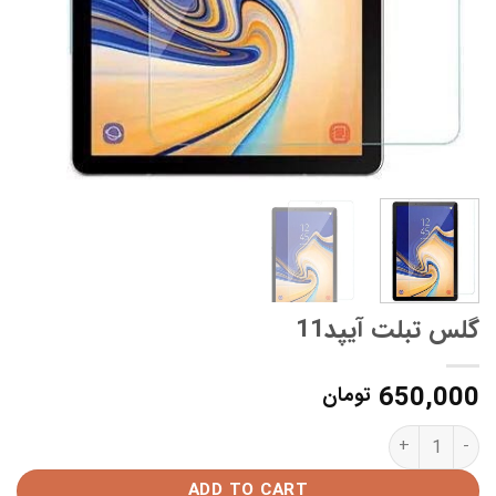
گلس تبلت آیپد11
650,000
تومان
گلس تبلت آیپد11 quantity
ADD TO CART