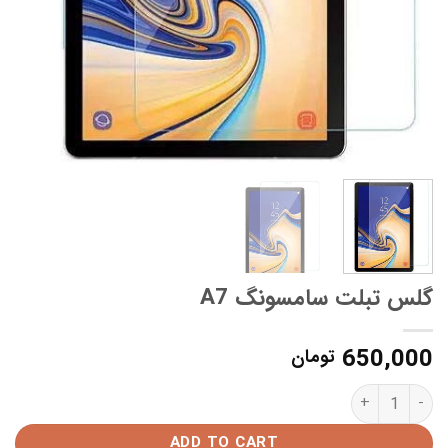
گلس تبلت سامسونگ A7
650,000
تومان
گلس تبلت سامسونگ A7 quantity
ADD TO CART