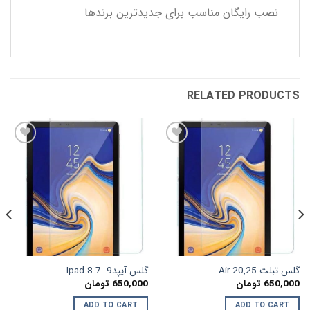
نصب رایگان مناسب برای جدیدترین برندها
RELATED PRODUCTS
افزودن
افزودن
به
به
علاقه
علاقه
مندی
مندی
ها
ها
گلس تبلت Air 20,25
گلس آیپد9 -7-8-Ipad
650,000
تومان
650,000
تومان
ADD TO CART
ADD TO CART