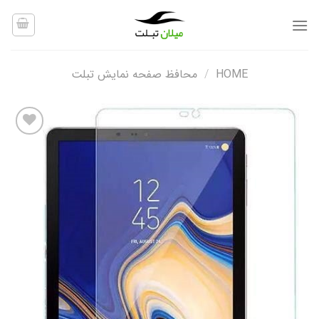
Ski
t
conten
HOME
/
محافظ صفحه نمایش تبلت
افزودن
به
علاقه
مندی
ها