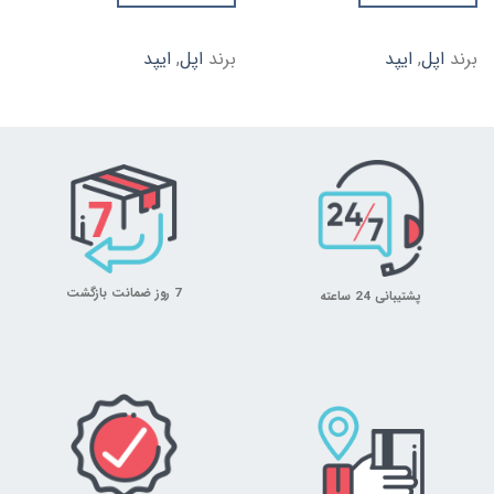
برند
اپل
,
ایپد
برند
اپل
,
ایپد
7 روز ضمانت بازگشت
پشتیبانی 24 ساعته