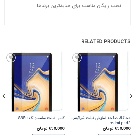
نصب رایگان مناسب برای جدیدترین برندها
RELATED PRODUCTS
افزودن
افزودن
به
به
علاقه
علاقه
مندی
مندی
ها
ها
محافظ صفحه نمایش تبلت شیائومی
گلس تبلت سامسونگ S9Fe
redmi pad2
650,000
تومان
650,000
تومان