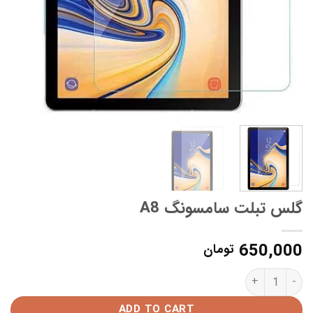
گلس تبلت سامسونگ A8
650,000
تومان
گلس تبلت سامسونگ A8 quantity
ADD TO CART