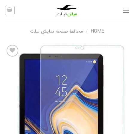
Ski
t
conten
HOME
/
محافظ صفحه نمایش تبلت
افزودن
به
علاقه
مندی
ها