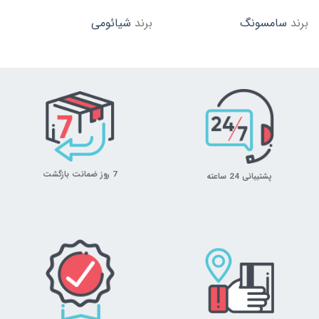
برند
سامسونگ
برند
شیائومی
7 روز ضمانت بازگشت
پشتیبانی 24 ساعته