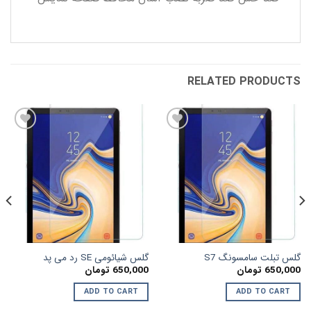
RELATED PRODUCTS
افزودن
افزودن
به
به
علاقه
علاقه
مندی
مندی
ها
ها
گلس تبلت سامسونگ S7
گلس شیائومی SE رد می پد
650,000
تومان
650,000
تومان
ADD TO CART
ADD TO CART