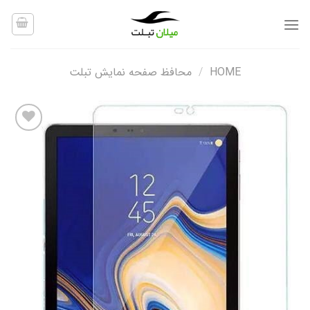
Ski
t
conten
HOME
/
محافظ صفحه نمایش تبلت
افزودن
به
علاقه
مندی
ها