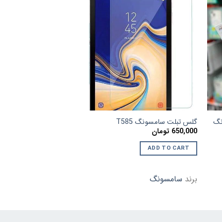
زودن
افزودن
به
به
لاقه
علاقه
ندی
مندی
ها
ها
نگ
گلس تبلت سامسونگ T585
گلس تبلت آیپد Air4-5
650,000
تومان
650,000
تومان
ADD TO CART
ADD TO CART
برند
سامسونگ
برند
اپل
,
ایپد