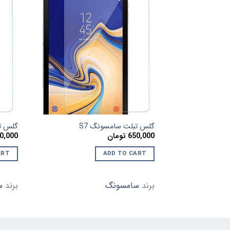
افزودن
به
علاقه
مندی
ها
گلس تبلت سامسونگ S7
گلس تب
650,000
تومان
0,000
ART
ADD TO CART
برند
سامسونگ
برند
س