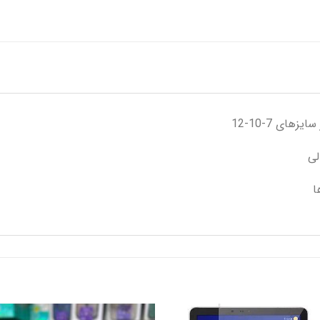
ای 7-10-12
لی
ا