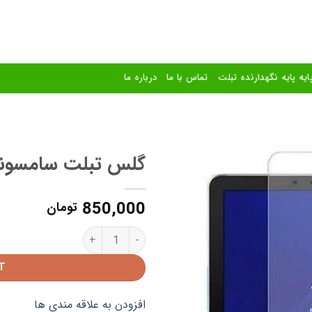
ایه پایه نگهدارنده تبلت
تماس با ما
درباره ما
گلس تبلت سامسونگ 
افزودن
850,000
به
تومان
علاقه
مندی
گلس تبلت سامسونگ S8+ quantity
ها
T
افزودن به علاقه مندی ها