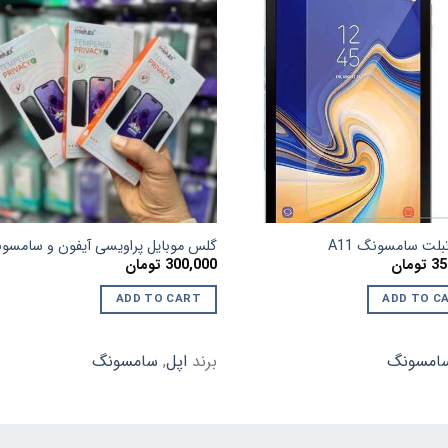
افزودن
اف
به
علاقه
ع
مندی
م
ها
لت سامسونگ A11
گلس موبایل پراویسی آیفون و سامسو
35
تومان
300,000
تومان
ADD TO CART
ADD TO C
امسونگ
برند
اپل
,
سامسونگ