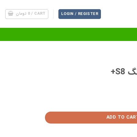
CART /
0
تومان
LOGIN / REGISTER
S8+
ADD TO CAR