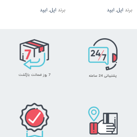
برند
اپل
,
ایپد
برند
اپل
,
ایپد
7 روز ضمانت بازگشت
پشتیبانی 24 ساعته