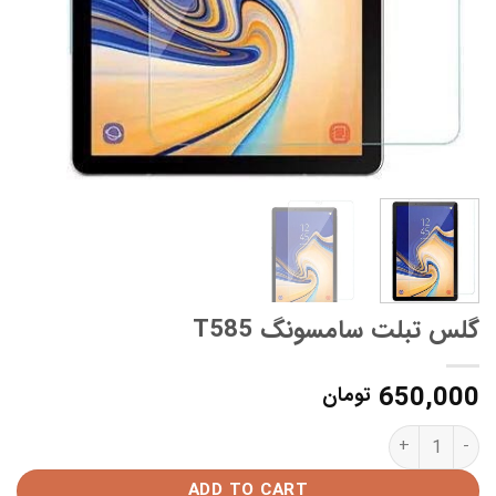
گلس تبلت سامسونگ T585
650,000
تومان
گلس تبلت سامسونگ T585 quantity
ADD TO CART