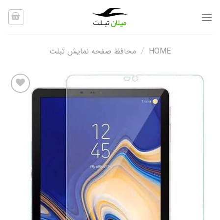
Ski
t
conten
HOME
/
محافظ صفحه نمایش تبلت
افزودن
به
علاقه
مندی
ها