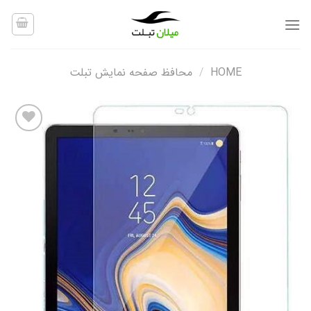
Ski
t
conten
HOME
/
محافظ صفحه نمایش تبلت
افزودن
به
علاقه
مندی
ها