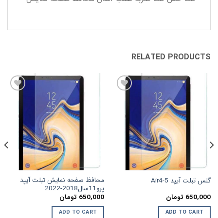
RELATED PRODUCTS
افزودن
افزودن
به
به
علاقه
علاقه
مندی
مندی
ها
ها
محافظ صفحه نمایش تبلت آیپد
گلس تبلت آیپد Air4-5
پرو11سال2018-2022
650,000
تومان
650,000
تومان
ADD TO CART
ADD TO CART