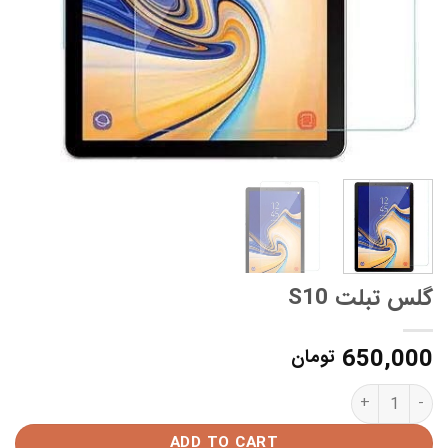
گلس تبلت S10
650,000
تومان
گلس تبلت S10 quantity
ADD TO CART