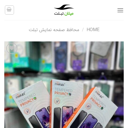
Ski
t
conten
HOME
/
محافظ صفحه نمایش تبلت
افزودن
به
علاقه
مندی
ها