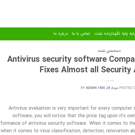
ایه پایه نگهدارنده تبلت
تماس با ما
درباره ما
دسته‌بندی نشده
Antivirus security software Comp
Fixes Almost all Security
POSTED 
خرداد 24, 1400
ADMIN
BY
Antivirus evaluation is very important for every compute
software, you will notice that the price tag upon it’s own
formance of antivirus security software. When it comes to the 
when it comes to virus classification, detection, renovation abi