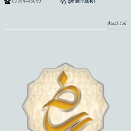
09354445060
@milantablet
نماد اعتماد