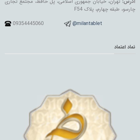
آدرس:
تهران، خیابان جمهوری اسلامی، پل حافظ، مجتمع تجاری
چارسو، طبقه چهارم، پلاک F54
09354445060
@milantablet
نماد اعتماد