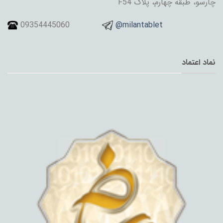
چارسو، طبقه چهارم، پلاک F54
09354445060
@milantablet
نماد اعتماد